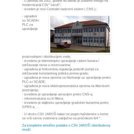
· U periodu od 2001. godine do danas je urađeno mnogo na
modernizaciji CSV "Jaroš":
- izveden je novi Centralni nadzorni sistem ( CNS );
- ugrađeni
su SCADA i
PLC za
upravljanje
proizvodnjom i distribucijom vode;
- izvedeno je telemetrijsko upravljanje radom bunara i
održavanje nivoa u rezervoarima;
- ugrađena je frekventna regulacija potisnih pumpi za
održavanje konstantnog pritiska prema gradu;
- ugrađena je nova oprema za hlorisanje uz upravljanje preko
PLC-a i SCADE;
- ugrađena je nova elektropneumatska oprema na filterskom
postrojenju;
- izvedeno je upravljanje aeracijom preko CNS-a;
- rekonstruisana su tri filtera;
- izvedeno je daljinsko upravljanje gradskim bunarima preko
GPRS-a, ...
· U okviru CSV JAROŠ nalazi se pogon baždarnice u kome
se vrši servis vodomera zaključno sa prečnikom 6/4 ".
Za kompletne tehničke podatke o CSV JAROŠ i distributivnoj
mreži.