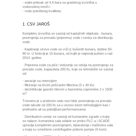
- stalni pritisak od 4,4 bara sa gradskog izvorišta u
vodovodnoj mreži i
- vodu potrebnog kvaliteta.
1. CSV JAROŠ
Kompleks izvorišta se sastoji od kaptažnih objekata - bunara,
postrojenja za preradu (pripremu) vode i centra za distribuciju
vode.
· Kaptiranje sirove vode se vrši iz bušenih bunara, dubine 50-
80 m. U funkciji je 15 bunara, od kojih je najnoviji pušten u rad
2014. godine.
· Priprema vode za piće i industriju se odvija na postrojenju za
preradu vode, kapaciteta 200 l/s, koje se tehnološki se sastoji
od:
- aeracije sa retenzijom
- filtriranje na brzim pešćanim filterima (5 x 40 l/s)
- dezinfekcije gasnim hlorom u bazenima zapremine 2 x 1500
3
m
.
Trenutno je u probnom radu novi blok postrojenja za preradu
vode takođe od 200 l/s sa u osnovi istom tehnologijom kao i
prethodno ali sa poboljšani performansama.
· Distributivni centar se sastoji od komandne zgrade u kojoj
se nalaze: komandna sala odakle se preko PLC-a i SCADE
upravlja kompletnim postrojenjem, labaratorija i mašinska sala
u kojoj su smeštene centrifugalne potisne pumpe (6 kom).