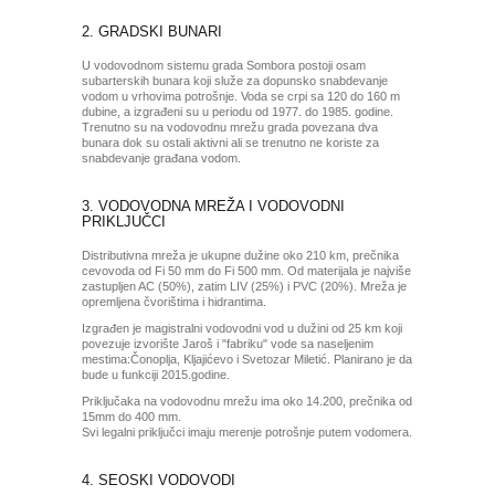
2. GRADSKI BUNARI
U vodovodnom sistemu grada Sombora postoji osam
subarterskih bunara koji služe za dopunsko snabdevanje
vodom u vrhovima potrošnje. Voda se crpi sa 120 do 160 m
dubine, a izgrađeni su u periodu od 1977. do 1985. godine.
Trenutno su na vodovodnu mrežu grada povezana dva
bunara dok su ostali aktivni ali se trenutno ne koriste za
snabdevanje građana vodom.
3. VODOVODNA MREŽA I VODOVODNI
PRIKLJUČCI
Distributivna mreža je ukupne dužine oko 210 km, prečnika
cevovoda od Fi 50 mm do Fi 500 mm. Od materijala je najviše
zastupljen AC (50%), zatim LIV (25%) i PVC (20%). Mreža je
opremljena čvorištima i hidrantima.
Izgrađen je magistralni vodovodni vod u dužini od 25 km koji
povezuje izvorište Jaroš i "fabriku" vode sa naseljenim
mestima:Čonoplja, Kljajićevo i Svetozar Miletić. Planirano je da
bude u funkciji 2015.godine.
Priključaka na vodovodnu mrežu ima oko 14.200, prečnika od
15mm do 400 mm.
Svi legalni priključci imaju merenje potrošnje putem vodomera.
4. SEOSKI VODOVODI