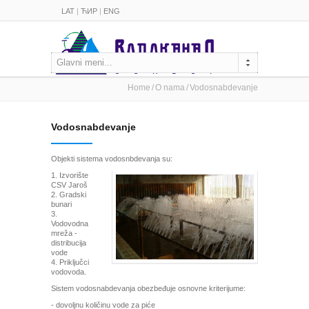
LAT
|
ЋИР
|
ENG
Glavni meni...
Home
O nama
Vodosnabdevanje
Vodosnabdevanje
Objekti sistema vodosnbdevanja su:
1. Izvorište
CSV Jaroš
2. Gradski
bunari
3.
Vodovodna
mreža -
distribucija
vode
4. Priključci
vodovoda.
Sistem vodosnabdevanja obezbeđuje osnovne kriterijume:
- dovoljnu količinu vode za piće