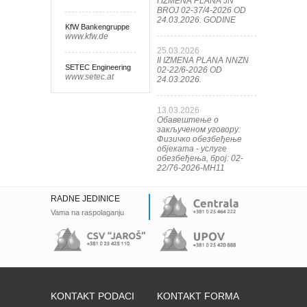
I IZMENA PLANA JN
BROJ 02-37/4-2026 OD
24.03.2026. GODINE
KfW Bankengruppe
www.kfw.de
25.03.2026
II IZMENA PLANA NNZN
SETEC Engineering
02-22/6-2026 OD
www.setec.at
24.03.2026.
13.03.2026
Обавештење о
закљученом уговору:
Физичко обезбеђење
објеката - услуге
обезбеђења, број: 02-
22/76-2026-МН11
RADNE JEDINICE
Vama na raspolaganju
KONTAKT PODACI
KONTAKT FORMA