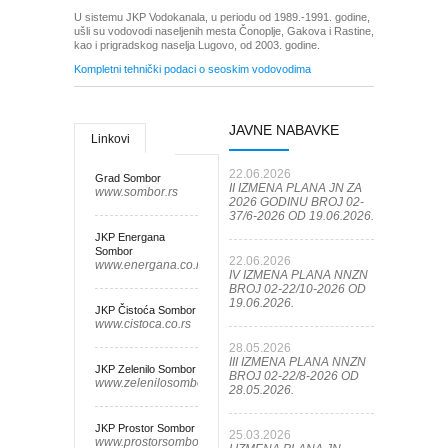
U sistemu JKP Vodokanala, u periodu od 1989.-1991. godine,
ušli su vodovodi naseljenih mesta Čonoplje, Gakova i Rastine,
kao i prigradskog naselja Lugovo, od 2003. godine.
Kompletni tehnički podaci o seoskim vodovodima
JAVNE NABAVKE
Linkovi
22.06.2026
Grad Sombor
II IZMENA PLANA JN ZA
www.sombor.rs
2026 GODINU BROJ 02-
37/6-2026 OD 19.06.2026.
JKP Energana
Sombor
22.06.2026
www.energana.co.rs
IV IZMENA PLANA NNZN
BROJ 02-22/10-2026 OD
19.06.2026.
JKP Čistoća Sombor
www.cistoca.co.rs
28.05.2026
III IZMENA PLANA NNZN
JKP Zelenilo Sombor
BROJ 02-22/8-2026 OD
www.zelenilosombor.co.rs
28.05.2026.
JKP Prostor Sombor
25.03.2026
www.prostorsombor.rs