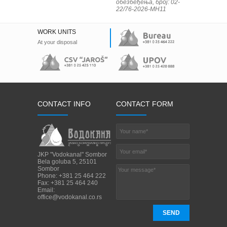
обезбеђења, број: 02-
22/76-2026-МН11
WORK UNITS
At your disposal
CONTACT INFO
CONTACT FORM
JKP "Vodokanal" Sombor
Bela goluba 5, 25101
Sombor
Phone: +381 25 464 222
Fax: +381 25 464 240
Email:
office@vodokanal.co.rs
SEND