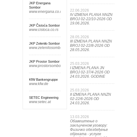
JKP Energana
Sombor
22.06.2026
www.energana.co.rs
IV IZMENA PLANA NNZN
BROJ 02-22/10-2026 OD
19.06.2026.
JKP Čistoća Sombor
www.cistoca.co.rs
28.05.2026
III IZMENA PLANA NNZN
JKP Zelenilo Sombor
BROJ 02-22/8-2026 OD
www.zelenilosombor.co.rs
28.05.2026.
JKP Prostor Sombor
25.03.2026
www.prostorsombor.rs
I IZMENA PLANA JN
BROJ 02-37/4-2026 OD
24.03.2026. GODINE
KfW Bankengruppe
www.kfw.de
25.03.2026
II IZMENA PLANA NNZN
SETEC Engineering
02-22/6-2026 OD
www.setec.at
24.03.2026.
13.03.2026
Обавештење о
закљученом уговору:
Физичко обезбеђење
објеката - услуге