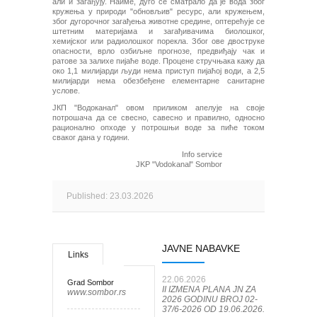
али и загађују. Наиме, дуго се сматрало да је вода због
кружења у природи "обновљив" ресурс, али кружењем,
због дугорочног загађења животне средине, оптерећује се
штетним материјама и загађивачима биолошког,
хемијског или радиолошког порекла. Због ове двоструке
опасности, врло озбиљне прогнозе, предвиђају чак и
ратове за залихе пијаће воде. Процене стручњака кажу да
око 1,1 милијарди људи нема приступ пијаћој води, а 2,5
милијарди нема обезбеђене елементарне санитарне
услове.
ЈКП "Водоканал" овом приликом апелује на своје
потрошача да се свесно, савесно и правилно, односно
рационално опходе у потрошњи воде за пиће током
сваког дана у години.
Info service
JKP "Vodokanal" Sombor
Published: 23.03.2026
JAVNE NABAVKE
Links
22.06.2026
Grad Sombor
II IZMENA PLANA JN ZA
www.sombor.rs
2026 GODINU BROJ 02-
37/6-2026 OD 19.06.2026.