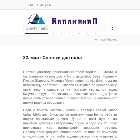
LAT
|
ЋИР
|
ENG
Glavni meni...
Home
News
22. март Светски дан вода
Светски дан вода обележава се сваке године 22. марта, а
од усвајања Резолуције УН-а у децембру 1992. Године у
Рио де Жанеиру. Намера Уједињених нација била је да се
актуелизују све теме и изазови са којима се суочавамо у
овом веку, а односе се на глобалну несташицу воде.
Кључна порука обележавања светског дана вода јесте
позив свим становницима планете земље на одговорност
према водним ресурсима.
Вода је темељ живота и основни састојак сваког живог
бића. Међутим, ближимо се времену када ће потреба за
водом премашити залихе. Данас је свет суочен са
највећом кризом у снадбевању водом и вода је у 21. веку
препозната као најзначајнији природни ресурс.
Свакодневно број становника расте, развија се привреда
и индустрија, а постојећи водени ресурси се исцрпљују,