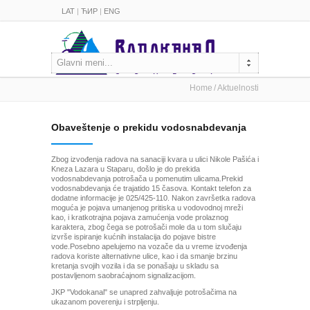
LAT
|
ЋИР
|
ENG
Glavni meni...
Home
Aktuelnosti
Obaveštenje o prekidu vodosnabdevanja
Zbog izvođenja radova na sanaciji kvara u ulici Nikole Pašića i
Kneza Lazara u Staparu, došlo je do prekida
vodosnabdevanja potrošača u pomenutim ulicama.Prekid
vodosnabdevanja će trajatido 15 časova. Kontakt telefon za
dodatne informacije je 025/425-110. Nakon završetka radova
moguća je pojava umanjenog pritiska u vodovodnoj mreži
kao, i kratkotrajna pojava zamućenja vode prolaznog
karaktera, zbog čega se potrošači mole da u tom slučaju
izvrše ispiranje kućnih instalacija do pojave bistre
vode.Posebno apelujemo na vozače da u vreme izvođenja
radova koriste alternativne ulice, kao i da smanje brzinu
kretanja svojih vozila i da se ponašaju u skladu sa
postavljenom saobraćajnom signalizacijom.
JKP "Vodokanal" se unapred zahvaljuje potrošačima na
ukazanom poverenju i strpljenju.