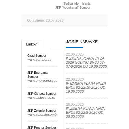
Služba informisanja
JKP "Vodokanal" Sombor
Objavljeno: 20.07.2023
JAVNE NABAVKE
Linkovi
22.06.2026
Grad Sombor
II IZMENA PLANA JN ZA
www.sombor.rs
2026 GODINU BROJ 02-
37/6-2026 OD 19.06.2026.
JKP Energana
Sombor
22.06.2026
www.energana.co.rs
IV IZMENA PLANA NNZN
BROJ 02-22/10-2026 OD
19.06.2026.
JKP Čistoća Sombor
www.cistoca.co.rs
28.05.2026
III IZMENA PLANA NNZN
JKP Zelenilo Sombor
BROJ 02-22/8-2026 OD
www.zelenilosombor.co.rs
28.05.2026.
JKP Prostor Sombor