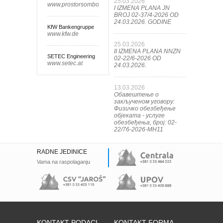
25.03.2026
www.prostorsombor.rs
I IZMENA PLANA JN
BROJ 02-37/4-2026 OD
24.03.2026. GODINE
KfW Bankengruppe
www.kfw.de
25.03.2026
II IZMENA PLANA NNZN
SETEC Engineering
02-22/6-2026 OD
www.setec.at
24.03.2026.
13.03.2026
Обавештење о
закљученом уговору:
Физичко обезбеђење
објеката - услуге
обезбеђења, број: 02-
22/76-2026-МН11
RADNE JEDINICE
Vama na raspolaganju
KONTAKT PODACI
KONTAKT FORMA