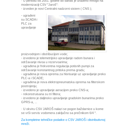
· U periodu od 2001. godine do danas je urađeno mnogo na
modernizaciji CSV "Jaroš":
- izveden je novi Centralni nadzorni sistem ( CNS );
- ugrađeni
su SCADA i
PLC za
upravljanje
proizvodnjom i distribucijom vode;
- izvedeno je telemetrijsko upravljanje radom bunara i
održavanje nivoa u rezervoarima;
- ugrađena je frekventna regulacija potisnih pumpi za
održavanje konstantnog pritiska prema gradu;
- ugrađena je nova oprema za hlorisanje uz upravljanje preko
PLC-a i SCADE;
- ugrađena je nova elektropneumatska oprema na filterskom
postrojenju;
- izvedeno je upravljanje aeracijom preko CNS-a;
- rekonstruisana su tri filtera;
- izvedeno je daljinsko upravljanje gradskim bunarima preko
GPRS-a, ...
· U okviru CSV JAROŠ nalazi se pogon baždarnice u kome
se vrši servis vodomera zaključno sa prečnikom 6/4 ".
Za kompletne tehničke podatke o CSV JAROŠ i distributivnoj
mreži.