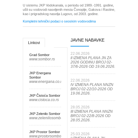
U sistemu JKP Vodokanala, u periodu od 1989.-1991. godine,
ušli su vodovodi naseljenih mesta Čonoplje, Gakova i Rastine,
kao i prigradskog naselja Lugovo, od 2003. godine.
Kompletni tehnički podaci o seoskim vodovodima
JAVNE NABAVKE
Linkovi
22.06.2026
Grad Sombor
II IZMENA PLANA JN ZA
www.sombor.rs
2026 GODINU BROJ 02-
37/6-2026 OD 19.06.2026.
JKP Energana
Sombor
22.06.2026
www.energana.co.rs
IV IZMENA PLANA NNZN
BROJ 02-22/10-2026 OD
19.06.2026.
JKP Čistoća Sombor
www.cistoca.co.rs
28.05.2026
III IZMENA PLANA NNZN
JKP Zelenilo Sombor
BROJ 02-22/8-2026 OD
www.zelenilosombor.co.rs
28.05.2026.
JKP Prostor Sombor
25.03.2026
www.prostorsombor.rs