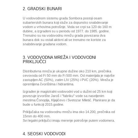
2. GRADSKI BUNARI
U vodovodnom sistemu grada Sombora postoji osam
subarterskih bunara koji služe za dopunsko snabdevanje
vodom u vrhovima potrošnje. Voda se crpi sa 120 do 160 m
dubine, a izgrađeni su u periodu od 1977. do 1985. godine.
Trenutno su na vodovodnu mrežu grada povezana dva
bunara dok su ostali aktivni ali se trenutno ne koriste za
snabdevanje građana vodom.
3. VODOVODNA MREŽA I VODOVODNI
PRIKLJUČCI
Distributivna mreža je ukupne dužine oko 210 km, prečnika
cevovoda od Fi 50 mm do Fi 500 mm. Od materijala je najviše
zastupljen AC (50%), zatim LIV (25%) i PVC (20%). Mreža je
opremljena čvorištima i hidrantima.
Izgrađen je magistralni vodovodni vod u dužini od 25 km koji
povezuje izvorište Jaroš i "fabriku" vode sa naseljenim
mestima:Čonoplja, Kljajićevo i Svetozar Miletić. Planirano je da
bude u funkciji 2015.godine.
Priključaka na vodovodnu mrežu ima oko 14.200, prečnika od
15mm do 400 mm.
Svi legalni priključci imaju merenje potrošnje putem vodomera.
4. SEOSKI VODOVODI