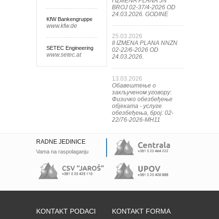
I IZMENA PLANA JN
BROJ 02-37/4-2026 OD
24.03.2026. GODINE
KfW Bankengruppe
www.kfw.de
25.03.2026
II IZMENA PLANA NNZN
SETEC Engineering
02-22/6-2026 OD
www.setec.at
24.03.2026.
13.03.2026
Обавештење о
закљученом уговору:
Физичко обезбеђење
објеката - услуге
обезбеђења, број: 02-
22/76-2026-МН11
RADNE JEDINICE
Vama na raspolaganju
KONTAKT PODACI
KONTAKT FORMA