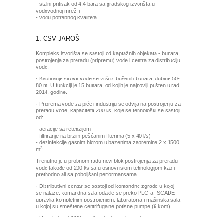
- stalni pritisak od 4,4 bara sa gradskog izvorišta u
vodovodnoj mreži i
- vodu potrebnog kvaliteta.
1. CSV JAROŠ
Kompleks izvorišta se sastoji od kaptažnih objekata - bunara,
postrojenja za preradu (pripremu) vode i centra za distribuciju
vode.
· Kaptiranje sirove vode se vrši iz bušenih bunara, dubine 50-
80 m. U funkciji je 15 bunara, od kojih je najnoviji pušten u rad
2014. godine.
· Priprema vode za piće i industriju se odvija na postrojenju za
preradu vode, kapaciteta 200 l/s, koje se tehnološki se sastoji
od:
- aeracije sa retenzijom
- filtriranje na brzim pešćanim filterima (5 x 40 l/s)
- dezinfekcije gasnim hlorom u bazenima zapremine 2 x 1500
3
m
.
Trenutno je u probnom radu novi blok postrojenja za preradu
vode takođe od 200 l/s sa u osnovi istom tehnologijom kao i
prethodno ali sa poboljšani performansama.
· Distributivni centar se sastoji od komandne zgrade u kojoj
se nalaze: komandna sala odakle se preko PLC-a i SCADE
upravlja kompletnim postrojenjem, labaratorija i mašinska sala
u kojoj su smeštene centrifugalne potisne pumpe (6 kom).