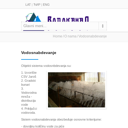
LAT
|
ЋИР
|
ENG
Glavni meni...
Home
O nama
Vodosnabdevanje
Vodosnabdevanje
Objekti sistema vodosnbdevanja su:
1. Izvorište
CSV Jaroš
2. Gradski
bunari
3.
Vodovodna
mreža -
distribucija
vode
4. Priključci
vodovoda.
Sistem vodosnabdevanja obezbeđuje osnovne kriterijume:
- dovoljnu količinu vode za piće