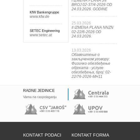
I IZMENA PLANA JN
BROJ 02-37/4-2026 OD
24.03.2026. GODINE
KfW Bankengruppe
www.kfw.de
25.03.2026
II IZMENA PLANA NNZN
SETEC Engineering
02-22/6-2026 OD
www.setec.at
24.03.2026.
13.03.2026
Обавештење о
закљученом уговору:
Физичко обезбеђење
објеката - услуге
обезбеђења, број: 02-
22/76-2026-МН11
RADNE JEDINICE
Vama na raspolaganju
KONTAKT PODACI
KONTAKT FORMA