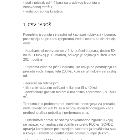
- stalni pritisak od 4,4 bara sa gradskog izvorišta u
vodovodnoj mreži i
- vodu potrebnog kvaliteta.
1. CSV JAROŠ
Kompleks izvorišta se sastoji od kaptažnih objekata - bunara,
postrojenja za preradu (pripremu) vode i centra za distribuciju
vode.
· Kaptiranje sirove vode se vrši iz bušenih bunara, dubine 50-
80 m. U funkciji je 15 bunara, od kojih je najnoviji pušten u rad
2014. godine.
· Priprema vode za piće i industriju se odvija na postrojenju za
preradu vode, kapaciteta 200 l/s, koje se tehnološki se sastoji
od:
- aeracije sa retenzijom
- filtriranje na brzim pešćanim filterima (5 x 40 l/s)
- dezinfekcije gasnim hlorom u bazenima zapremine 2 x 1500
3
m
.
Trenutno je u probnom radu novi blok postrojenja za preradu
vode takođe od 200 l/s sa u osnovi istom tehnologijom kao i
prethodno ali sa poboljšani performansama.
· Distributivni centar se sastoji od komandne zgrade u kojoj
se nalaze: komandna sala odakle se preko PLC-a i SCADE
upravlja kompletnim postrojenjem, labaratorija i mašinska sala
u kojoj su smeštene centrifugalne potisne pumpe (6 kom).