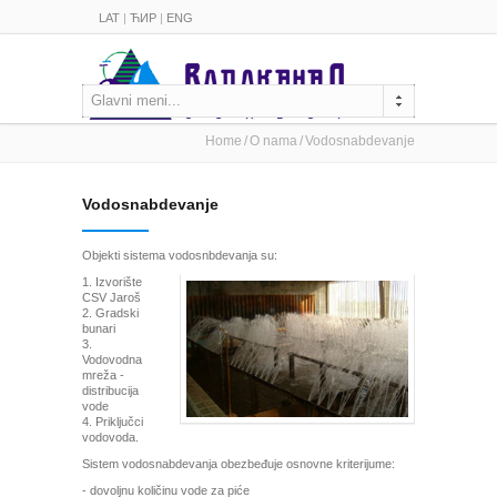
LAT
|
ЋИР
|
ENG
Glavni meni...
Home
O nama
Vodosnabdevanje
Vodosnabdevanje
Objekti sistema vodosnbdevanja su:
1. Izvorište
CSV Jaroš
2. Gradski
bunari
3.
Vodovodna
mreža -
distribucija
vode
4. Priključci
vodovoda.
Sistem vodosnabdevanja obezbeđuje osnovne kriterijume:
- dovoljnu količinu vode za piće