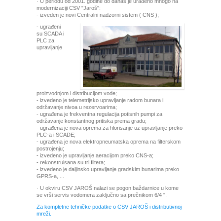
· U periodu od 2001. godine do danas je urađeno mnogo na
modernizaciji CSV "Jaroš":
- izveden je novi Centralni nadzorni sistem ( CNS );
- ugrađeni
su SCADA i
PLC za
upravljanje
proizvodnjom i distribucijom vode;
- izvedeno je telemetrijsko upravljanje radom bunara i
održavanje nivoa u rezervoarima;
- ugrađena je frekventna regulacija potisnih pumpi za
održavanje konstantnog pritiska prema gradu;
- ugrađena je nova oprema za hlorisanje uz upravljanje preko
PLC-a i SCADE;
- ugrađena je nova elektropneumatska oprema na filterskom
postrojenju;
- izvedeno je upravljanje aeracijom preko CNS-a;
- rekonstruisana su tri filtera;
- izvedeno je daljinsko upravljanje gradskim bunarima preko
GPRS-a, ...
· U okviru CSV JAROŠ nalazi se pogon baždarnice u kome
se vrši servis vodomera zaključno sa prečnikom 6/4 ".
Za kompletne tehničke podatke o CSV JAROŠ i distributivnoj
mreži.