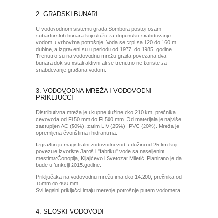
2. GRADSKI BUNARI
U vodovodnom sistemu grada Sombora postoji osam
subarterskih bunara koji služe za dopunsko snabdevanje
vodom u vrhovima potrošnje. Voda se crpi sa 120 do 160 m
dubine, a izgrađeni su u periodu od 1977. do 1985. godine.
Trenutno su na vodovodnu mrežu grada povezana dva
bunara dok su ostali aktivni ali se trenutno ne koriste za
snabdevanje građana vodom.
3. VODOVODNA MREŽA I VODOVODNI
PRIKLJUČCI
Distributivna mreža je ukupne dužine oko 210 km, prečnika
cevovoda od Fi 50 mm do Fi 500 mm. Od materijala je najviše
zastupljen AC (50%), zatim LIV (25%) i PVC (20%). Mreža je
opremljena čvorištima i hidrantima.
Izgrađen je magistralni vodovodni vod u dužini od 25 km koji
povezuje izvorište Jaroš i "fabriku" vode sa naseljenim
mestima:Čonoplja, Kljajićevo i Svetozar Miletić. Planirano je da
bude u funkciji 2015.godine.
Priključaka na vodovodnu mrežu ima oko 14.200, prečnika od
15mm do 400 mm.
Svi legalni priključci imaju merenje potrošnje putem vodomera.
4. SEOSKI VODOVODI