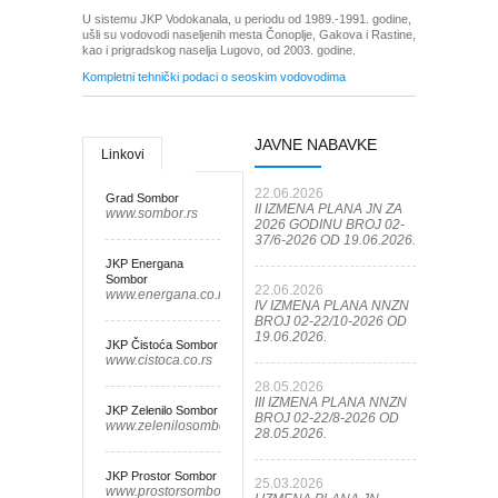
U sistemu JKP Vodokanala, u periodu od 1989.-1991. godine,
ušli su vodovodi naseljenih mesta Čonoplje, Gakova i Rastine,
kao i prigradskog naselja Lugovo, od 2003. godine.
Kompletni tehnički podaci o seoskim vodovodima
JAVNE NABAVKE
Linkovi
22.06.2026
Grad Sombor
II IZMENA PLANA JN ZA
www.sombor.rs
2026 GODINU BROJ 02-
37/6-2026 OD 19.06.2026.
JKP Energana
Sombor
22.06.2026
www.energana.co.rs
IV IZMENA PLANA NNZN
BROJ 02-22/10-2026 OD
19.06.2026.
JKP Čistoća Sombor
www.cistoca.co.rs
28.05.2026
III IZMENA PLANA NNZN
JKP Zelenilo Sombor
BROJ 02-22/8-2026 OD
www.zelenilosombor.co.rs
28.05.2026.
JKP Prostor Sombor
25.03.2026
www.prostorsombor.rs