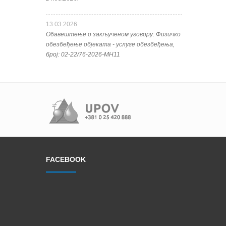
13.03.2026
Обавештење о закљученом уговору: Физичко
обезбеђење објеката - услуге обезбеђења,
број: 02-22/76-2026-МН11
FACEBOOK