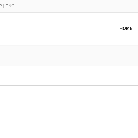
Р
|
ENG
HOME