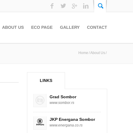
ABOUT US
ECO PAGE
GALLERY
CONTACT
Home
About Us
LINKS
Grad Sombor
www.sombor.rs
JKP Energana Sombor
www.energana.co.rs