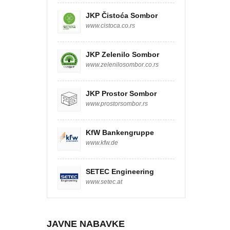
JKP Čistoća Sombor
www.cistoca.co.rs
JKP Zelenilo Sombor
www.zelenilosombor.co.rs
JKP Prostor Sombor
www.prostorsombor.rs
KfW Bankengruppe
www.kfw.de
SETEC Engineering
www.setec.at
JAVNE NABAVKE