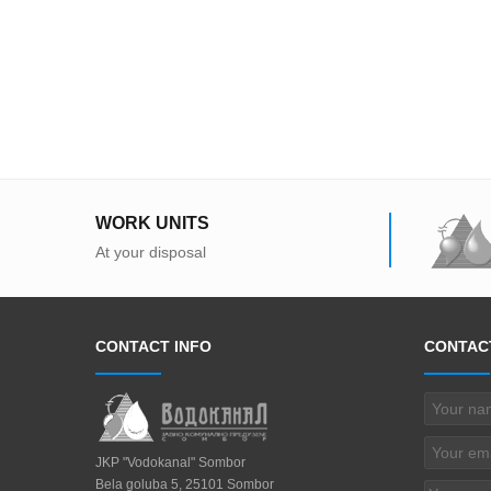
WORK UNITS
At your disposal
CONTACT INFO
CONTAC
JKP "Vodokanal" Sombor
Bela goluba 5, 25101 Sombor