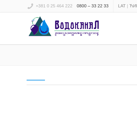
+381 0 25 464 222
0800 – 33 22 33
LAT
|
ЋИ