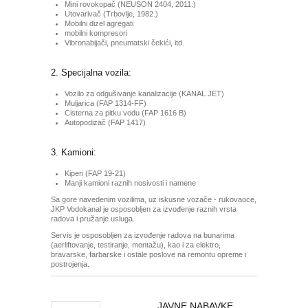
Mini rovokopač (NEUSON 2404, 2011.)
Utovarivač (Trbovlje, 1982.)
Mobilni dizel agregati
mobilni kompresori
Vibronabijači, pneumatski čekići, itd.
2. Specijalna vozila:
Vozilo za odgušivanje kanalizacije (KANAL JET)
Muljarica (FAP 1314-FF)
Cisterna za pitku vodu (FAP 1616 B)
Autopodizač (FAP 1417)
3. Kamioni:
Kiperi (FAP 19-21)
Manji kamioni raznih nosivosti i namene
Sa gore navedenim vozilima, uz iskusne vozače - rukovaoce,
JKP Vodokanal je osposobljen za izvođenje raznih vrsta
radova i pružanje usluga.
Servis je osposobljen za izvođenje radova na bunarima
(aerliftovanje, testiranje, montažu), kao i za elektro,
bravarske, farbarske i ostale poslove na remontu opreme i
postrojenja.
JAVNE NABAVKE