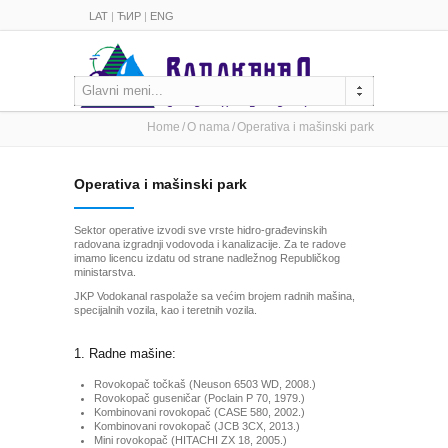
LAT
|
ЋИР
|
ENG
Glavni meni...
Home
O nama
Operativa i mašinski park
Operativa i mašinski park
Sektor operative izvodi sve vrste hidro-građevinskih
radovana izgradnji vodovoda i kanalizacije. Za te radove
imamo licencu izdatu od strane nadležnog Republičkog
ministarstva.
JKP Vodokanal raspolaže sa većim brojem radnih mašina,
specijalnih vozila, kao i teretnih vozila.
1. Radne mašine:
Rovokopač točkaš (Neuson 6503 WD, 2008.)
Rovokopač guseničar (Poclain P 70, 1979.)
Kombinovani rovokopač (CASE 580, 2002.)
Kombinovani rovokopač (JCB 3CX, 2013.)
Mini rovokopač (HITACHI ZX 18, 2005.)