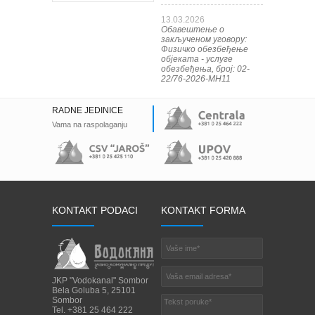
13.03.2026
Обавештење о
закљученом уговору:
Физичко обезбеђење
објеката - услуге
обезбеђења, број: 02-
22/76-2026-МН11
RADNE JEDINICE
Vama na raspolaganju
KONTAKT PODACI
KONTAKT FORMA
JKP "Vodokanal" Sombor
Bela Goluba 5, 25101
Sombor
Tel. +381 25 464 222