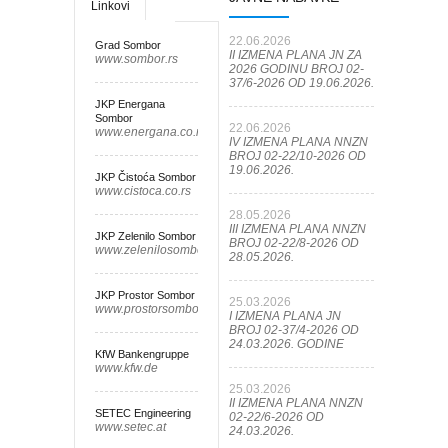
Linkovi
22.06.2026
Grad Sombor
II IZMENA PLANA JN ZA
www.sombor.rs
2026 GODINU BROJ 02-
37/6-2026 OD 19.06.2026.
JKP Energana
Sombor
22.06.2026
www.energana.co.rs
IV IZMENA PLANA NNZN
BROJ 02-22/10-2026 OD
19.06.2026.
JKP Čistoća Sombor
www.cistoca.co.rs
28.05.2026
III IZMENA PLANA NNZN
JKP Zelenilo Sombor
BROJ 02-22/8-2026 OD
www.zelenilosombor.co.rs
28.05.2026.
JKP Prostor Sombor
25.03.2026
www.prostorsombor.rs
I IZMENA PLANA JN
BROJ 02-37/4-2026 OD
24.03.2026. GODINE
KfW Bankengruppe
www.kfw.de
25.03.2026
II IZMENA PLANA NNZN
SETEC Engineering
02-22/6-2026 OD
www.setec.at
24.03.2026.