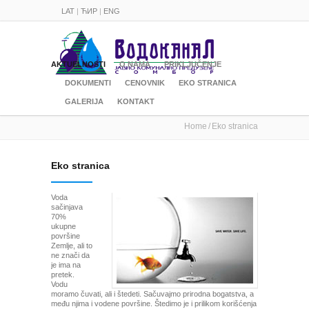
LAT
|
ЋИР
|
ENG
AKTUELNOSTI
O NAMA
PRIKLJUČENJE
DOKUMENTI
CENOVNIK
EKO STRANICA
GALERIJA
KONTAKT
Home
Eko stranica
Eko stranica
Voda
sačinjava
70%
ukupne
površine
Zemlje, ali to
ne znači da
je ima na
pretek.
Vodu
moramo čuvati, ali i štedeti. Sačuvajmo prirodna bogatstva, a
među njima i vodene površine. Štedimo je i prilikom korišćenja