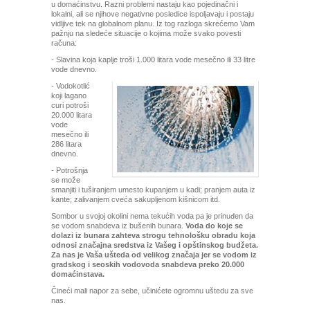
u domaćinstvu. Razni problemi nastaju kao pojedinačni i
lokalni, ali se njihove negativne posledice ispoljavaju i postaju
vidljive tek na globalnom planu. Iz tog razloga skrećemo Vam
pažnju na sledeće situacije o kojima može svako povesti
računa:
- Slavina koja kaplje troši 1.000 litara vode mesečno ili 33 litre
vode dnevno.
- Vodokotlić
koji lagano
curi potroši
20.000 litara
vode
mesečno ili
286 litara
dnevno.
- Potrošnja
se može
smanjiti i tuširanjem umesto kupanjem u kadi; pranjem auta iz
kante; zalivanjem cveća sakupljenom kišnicom itd.
Sombor u svojoj okolini nema tekućih voda pa je prinuđen da
se vodom snabdeva iz bušenih bunara.
Voda do koje se
dolazi iz bunara zahteva strogu tehnološku obradu koja
odnosi značajna sredstva iz Vašeg i opštinskog budžeta.
Za nas je Vaša ušteda od velikog značaja jer se vodom iz
gradskog i seoskih vodovoda snabdeva preko 20.000
domaćinstava.
Čineći mali napor za sebe, učinićete ogromnu uštedu za sve
nas.