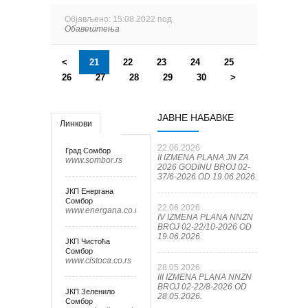
Објављено: 15.08.2022 под
Обавештења
<
21
22
23
24
25
26
27
28
29
30
>
ЈАВНЕ НАБАВКЕ
Линкови
22.06.2026
Град Сомбор
II IZMENA PLANA JN ZA
www.sombor.rs
2026 GODINU BROJ 02-
37/6-2026 OD 19.06.2026.
ЈКП Енергана
Сомбор
22.06.2026
www.energana.co.rs
IV IZMENA PLANA NNZN
BROJ 02-22/10-2026 OD
19.06.2026.
ЈКП Чистоћа
Сомбор
www.cistoca.co.rs
28.05.2026
III IZMENA PLANA NNZN
BROJ 02-22/8-2026 OD
ЈКП Зеленило
28.05.2026.
Сомбор