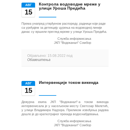
Контрола водоводне мреже у
AВГ
улици Уроша Предића
15
Према унапред утврђеном распореду, радници који раде
са уређајем за детекцију цурења на водоводној линији
данас су вршили преглед мреже у улици Уроша Предића.
Служба информисања
ЈКП "Водоканал" Сомбор
Објављено: 15.08.2022 под
Обавештења
Интервенције током викенда
AВГ
15
Дежурна екипа ЈКП "Водоканал"-а током викенда
интервенисала је у насељеном месту Светозар Милетић,
у улици Владимира Надзора. Приликом извођења радова
дошло је до краткотрајног прекида водоснабдевања.
Служба информисања
ЈКП "Водоканал" Сомбор