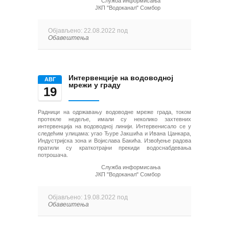
Служба информисања
ЈКП "Водоканал" Сомбор
Објављено: 22.08.2022 под
Обавештења
Интервенције на водоводној
AВГ
мрежи у граду
19
Радници на одржавању водоводне мреже града, током
протекле недеље, имали су неколико захтевних
интервенција на водоводној линији. Интервенисало се у
следећим улицама: угао Ђуре Јакшића и Ивана Цанкара,
Индустријска зона и Војислава Бакића. Извођење радова
пратили су краткотрајни прекиди водоснабдевања
потрошача.
Служба информисања
ЈКП "Водоканал" Сомбор
Објављено: 19.08.2022 под
Обавештења