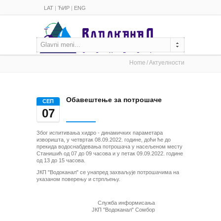
LAT
|
ЋИР
|
ENG
Glavni meni...
Home
Актуелности
Обавештење за потрошаче
СЕП
07
Због испитивања хидро - динамичких параметара
изворишта, у четвртак 08.09.2022. године, доћи ће до
прекида водоснабдевања потрошача у насељеном месту
Станишић од 07 до 09 часова и у петак 09.09.2022. године
од 13 до 15 часова.
ЈКП "Водоканал" се унапред захваљује потрошачима на
указаном поверењу и стрпљењу.
Служба информисања
ЈКП "Водоканал" Сомбор