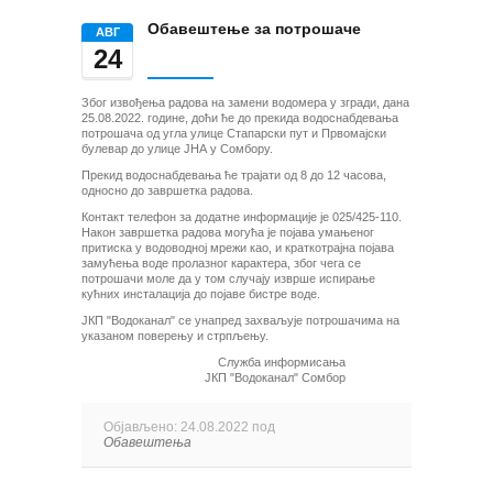
Обавештење за потрошаче
AВГ
24
Због извођења радова на замени водомера у згради, дана
25.08.2022. године, доћи ће до прекида водоснабдевања
потрошача од угла улице Стапарски пут и Првомајски
булевар до улице ЈНА у Сомбору.
Прекид водоснабдевања ће трајати од 8 до 12 часова,
односно до завршетка радова.
Контакт телефон за додатне информације је 025/425-110.
Након завршетка радова могућа је појава умањеног
притиска у водоводној мрежи као, и краткотрајна појава
замућења воде пролазног карактера, због чега се
потрошачи моле да у том случају изврше испирање
кућних инсталација до појаве бистре воде.
ЈКП "Водоканал" се унапред захваљује потрошачима на
указаном поверењу и стрпљењу.
Служба информисања
ЈКП "Водоканал" Сомбор
Објављено: 24.08.2022 под
Обавештења