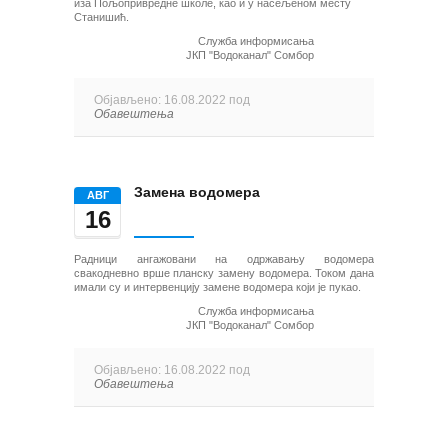
иза Пољопривредне школе, као и у насељеном месту
Станишић.
Служба информисања
ЈКП "Водоканал" Сомбор
Објављено: 16.08.2022 под
Обавештења
Замена водомера
AВГ
16
Радници ангажовани на одржавању водомера
свакодневно врше планску замену водомера. Током дана
имали су и интервенцију замене водомера који је пукао.
Служба информисања
ЈКП "Водоканал" Сомбор
Објављено: 16.08.2022 под
Обавештења