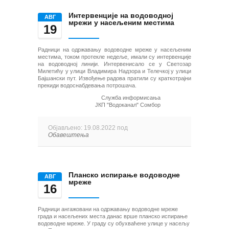
Интервенције на водоводној
AВГ
мрежи у насељеним местима
19
Радници на одржавању водоводне мреже у насељеним
местима, током протекле недеље, имали су интервенције
на водоводној линији. Интервенисало се у Светозар
Милетићу у улици Владимира Надзора и Телечкој у улици
Бајшански пут. Извођење радова пратили су краткотрајни
прекиди водоснабдевања потрошача.
Служба информисања
ЈКП "Водоканал" Сомбор
Објављено: 19.08.2022 под
Обавештења
Планско испирање водоводне
AВГ
мреже
16
Радници ангажовани на одржавању водоводне мреже
града и насељених места данас врше планско испирање
водоводне мреже. У граду су обухваћене улице у насељу