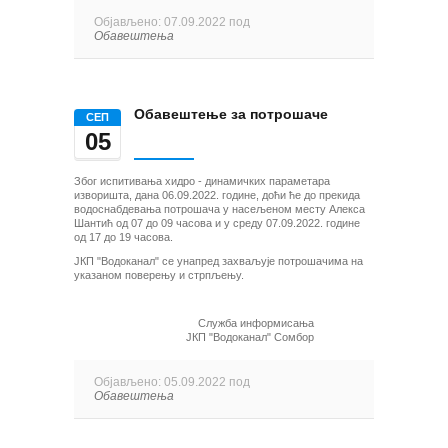
Објављено: 07.09.2022 под
Обавештења
Обавештење за потрошаче
СЕП
05
Због испитивања хидро - динамичких параметара
изворишта, дана 06.09.2022. године, доћи ће до прекида
водоснабдевања потрошача у насељеном месту Алекса
Шантић од 07 до 09 часова и у среду 07.09.2022. године
од 17 до 19 часова.
ЈКП "Водоканал" се унапред захваљује потрошачима на
указаном поверењу и стрпљењу.
Служба информисања
ЈКП "Водоканал" Сомбор
Објављено: 05.09.2022 под
Обавештења