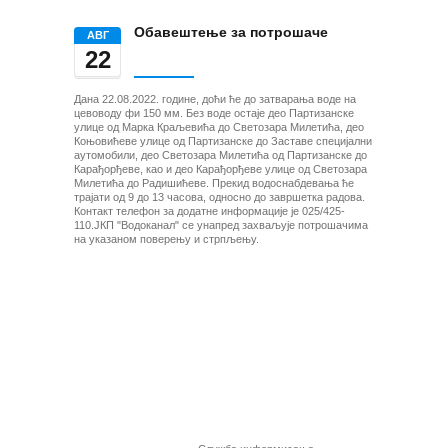
Обавештење за потрошаче
AВГ
22
Дана 22.08.2022. године, доћи ће до затварања воде на 
цевоводу фи 150 мм. Без воде остаје део Партизанске 
улице од Марка Краљевића до Светозара Милетића, део 
Коњовићеве улице од Партизанске до Заставе специјални 
аутомобили, део Светозара Милетића од Партизанске до 
Карађорђеве, као и део Карађорђеве улице од Светозара 
Милетића до Радишићеве. Прекид водоснабдевања ће 
трајати од 9 до 13 часова, односно до завршетка радова. 
Контакт телефон за додатне информације је 025/425-
110.ЈКП "Водоканал" се унапред захваљује потрошачима 
на указаном поверењу и стрпљењу.