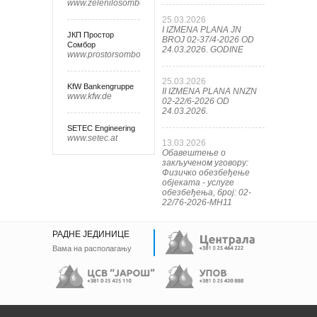
www.zelenilosombor.co.rs
25.03.2026
I IZMENA PLANA JN
ЈКП Простор
BROJ 02-37/4-2026 OD
Сомбор
24.03.2026. GODINE
www.prostorsombor.rs
25.03.2026
KfW Bankengruppe
II IZMENA PLANA NNZN
www.kfw.de
02-22/6-2026 OD
24.03.2026.
SETEC Engineering
www.setec.at
13.03.2026
Обавештење о
закљученом уговору:
Физичко обезбеђење
објеката - услуге
обезбеђења, број: 02-
22/76-2026-МН11
РАДНЕ ЈЕДИНИЦЕ
Вама на располагању