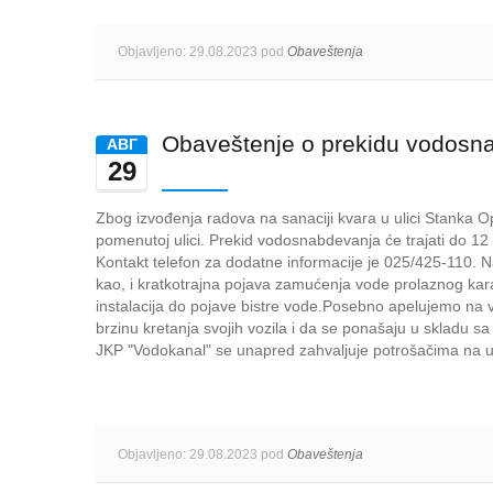
Objavljeno: 29.08.2023 pod
Obaveštenja
Obaveštenje o prekidu vodosn
AВГ
29
Zbog izvođenja radova na sanaciji kvara u ulici Stanka
pomenutoj ulici. Prekid vodosnabdevanja će trajati do 1
Kontakt telefon za dodatne informacije je 025/425-110.
kao, i kratkotrajna pojava zamućenja vode prolaznog kara
instalacija do pojave bistre vode.Posebno apelujemo na v
brzinu kretanja svojih vozila i da se ponašaju u skladu 
JKP "Vodokanal" se unapred zahvaljuje potrošačima na u
Objavljeno: 29.08.2023 pod
Obaveštenja