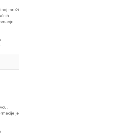
dnoj mreži
ućnih
a smanje
a
r
vcu,
rmacije je
a