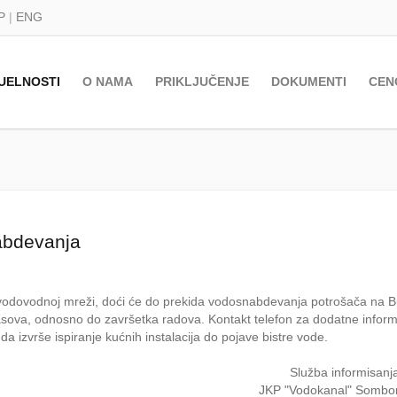
Р
|
ENG
UELNOSTI
O NAMA
PRIKLJUČENJE
DOKUMENTI
CEN
abdevanja
vodovodnoj mreži, doći će do prekida vodosnabdevanja potrošača na B
asova, odnosno do završetka radova. Kontakt telefon za dodatne inform
 izvrše ispiranje kućnih instalacija do pojave bistre vode.
Služba informisanj
JKP "Vodokanal" Sombo