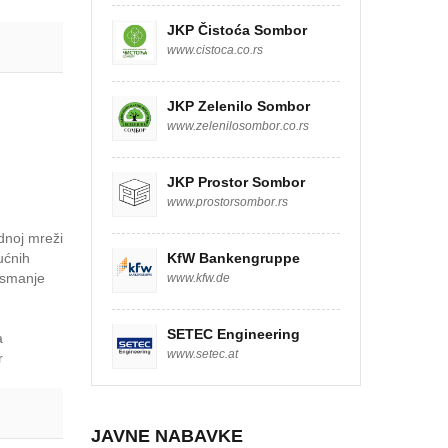
JKP Čistoća Sombor
www.cistoca.co.rs
JKP Zelenilo Sombor
www.zelenilosombor.co.rs
JKP Prostor Sombor
www.prostorsombor.rs
dnoj mreži
ućnih
KfW Bankengruppe
a smanje
www.kfw.de
SETEC Engineering
a
www.setec.at
r
JAVNE NABAVKE