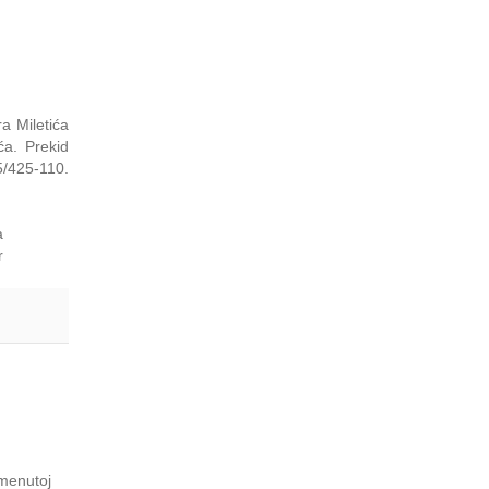
a Miletića
a. Prekid
5/425-110.
a
r
omenutoj