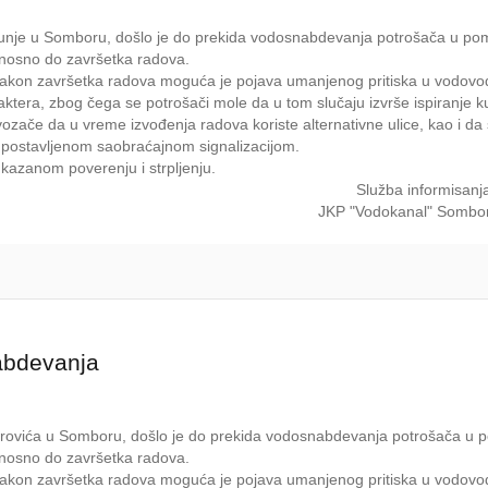
ucunje u Somboru, došlo je do prekida vodosnabdevanja potrošača u po
dnosno do završetka radova.
 Nakon završetka radova moguća je pojava umanjenog pritiska u vodovo
ktera, zbog čega se potrošači mole da u tom slučaju izvrše ispiranje k
ozače da u vreme izvođenja radova koriste alternativne ulice, kao i d
sa postavljenom saobraćajnom signalizacijom.
kazanom poverenju i strpljenju.
Služba informisanj
JKP "Vodokanal" Sombo
abdevanja
Petrovića u Somboru, došlo je do prekida vodosnabdevanja potrošača u 
dnosno do završetka radova.
 Nakon završetka radova moguća je pojava umanjenog pritiska u vodovo