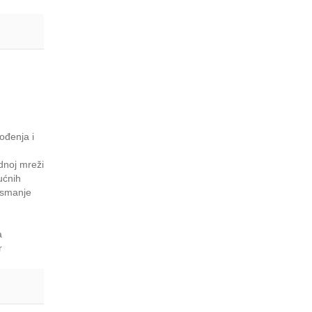
ođenja i
dnoj mreži
ućnih
a smanje
a
r