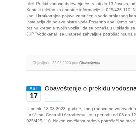
ulici. Prekid vodosnabdevanja će trajati do 13 časova, o
Kontakt telefon za dodatne informacije je 025/425-110.
kao, i kratkotrajna pojava zamućenja vode prolaznog kara
instalacija do pojave bistre vode.Posebno apelujemo na v
brzinu kretanja svojih vozila i da se ponašaju u skladu 
JKP "Vodokanal" se unapred zahvaljuje potrošačima na u
Objavljeno: 22.08.2023 pod
Obaveštenja
Obaveštenje o prekidu vodosn
AВГ
17
U petak, 18.08.2023. godine, zbog radova na vodovodnoj
Lazićima, Centrali i Aerodromu i to u periodu od 08 do 1
025/425-110. Nakon završetka radova potrošači se mole da