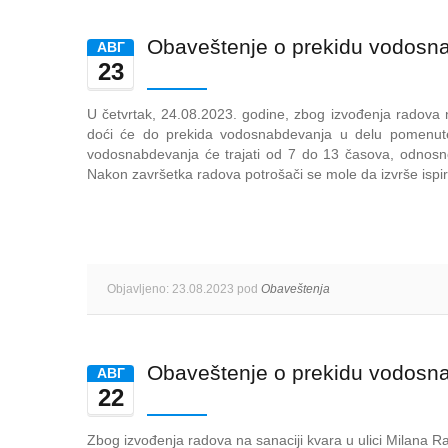
Obaveštenje o prekidu vodosn
AВГ
23
U četvrtak, 24.08.2023. godine, zbog izvođenja radova n
doći će do prekida vodosnabdevanja u delu pomenute
vodosnabdevanja će trajati od 7 do 13 časova, odnosno
Nakon završetka radova potrošači se mole da izvrše ispira
Objavljeno: 23.08.2023 pod
Obaveštenja
Obaveštenje o prekidu vodosn
AВГ
22
Zbog izvođenja radova na sanaciji kvara u ulici Milana