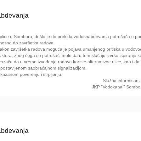
abdevanja
Toplice u Somboru, došlo je do prekida vodosnabdevanja potrošača u p
dnosno do završetka radova.
 Nakon završetka radova moguća je pojava umanjenog pritiska u vodovo
ktera, zbog čega se potrošači mole da u tom slučaju izvrše ispiranje k
ozače da u vreme izvođenja radova koriste alternativne ulice, kao i d
sa postavljenom saobraćajnom signalizacijom.
kazanom poverenju i strpljenju.
Služba informisanj
JKP "Vodokanal" Sombo
abdevanja