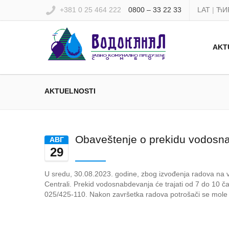
+381 0 25 464 222
0800 – 33 22 33
LAT
|
ЋИ
AKT
AKTUELNOSTI
Obaveštenje o prekidu vodosn
AВГ
29
U sredu, 30.08.2023. godine, zbog izvođenja radova na 
Centrali. Prekid vodosnabdevanja će trajati od 7 do 10 č
025/425-110. Nakon završetka radova potrošači se mole da