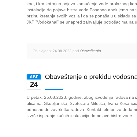
kao, i kratkotrajna pojava zamućenja vode prolaznog kara
instalacija do pojave bistre vode.Posebno apelujemo na v
brzinu kretanja svojih vozila i da se ponašaju u skladu 
JKP "Vodokanal" se unapred zahvaljuje potrošačima na u
Objavljeno: 24.08.2023 pod
Obaveštenja
Obaveštenje o prekidu vodosn
AВГ
24
U petak, 25.08.2023. godine, zbog izvođenja radova na i
ulicama: Skopljanska, Svetozara Miletića, Ivana Kosančić
odnosno do završetka radova. Kontakt telefon za dodatn
izvrše ispiranje kućnih instalacija do pojave bistre vode.