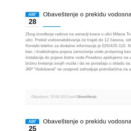
Obaveštenje o prekidu vodosn
AВГ
28
Zbog izvođenja radova na sanaciji kvara u ulici Milana 
ulici. Prekid vodosnabdevanja će trajati do 12 časova, o
Kontakt telefon za dodatne informacije je 025/425-110.
kao, i kratkotrajna pojava zamućenja vode prolaznog kara
instalacija do pojave bistre vode.Posebno apelujemo na v
brzinu kretanja svojih vozila i da se ponašaju u skladu 
JKP "Vodokanal" se unapred zahvaljuje potrošačima na u
Objavljeno: 28.08.2023 pod
Obaveštenja
Obaveštenje o prekidu vodosn
AВГ
25