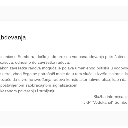
abdevanja
 Opsenice u Somboru, došlo je do prekida vodosnabdevanja potrošača u
2 časova, odnosno do završetka radova.
 Nakon završetka radova moguća je pojava umanjenog pritiska u vodovo
ktera, zbog čega se potrošači mole da u tom slučaju izvrše ispiranje k
ozače da u vreme izvođenja radova koriste alternativne ulice, kao i d
sa postavljenom saobraćajnom signalizacijom.
kazanom poverenju i strpljenju.
Služba informisanj
JKP "Vodokanal" Sombo