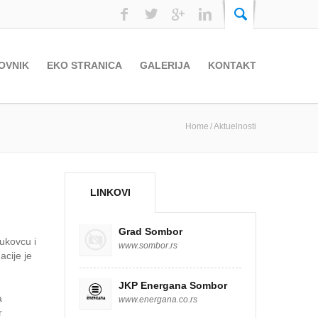
OVNIK
EKO STRANICA
GALERIJA
KONTAKT
Home
Aktuelnosti
LINKOVI
Grad Sombor
ukovcu i
www.sombor.rs
acije je
JKP Energana Sombor
a
www.energana.co.rs
r