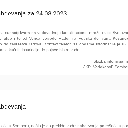
abdevanja za 24.08.2023.
a sanaciji kvara na vodovodnoj i kanalizacionoj mreži u ulici Svetozar
 ulice i to od Venca vojvode Radomira Putnika do Ivana Kosančić
 do završetka radova. Kontakt telefon za dodatne informacije je 02
nje kućnih instalacija do pojave bistre vode.
Služba informisanj
JKP "Vodokanal" Sombo
abdevanja
 Rakića u Somboru, došlo je do prekida vodosnabdevanja potrošača u p