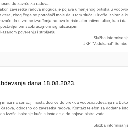
dnosno do završetka radova.
 Nakon završetka radova moguća je pojava umanjenog pritiska u vodovo
ktera, zbog čega se potrošači mole da u tom slučaju izvrše ispiranje k
ozače da u vreme izvođenja radova koriste alternativne ulice, kao i d
sa postavljenom saobraćajnom signalizacijom.
kazanom poverenju i strpljenju.
Služba informisanj
JKP "Vodokanal" Sombo
abdevanja dana 18.08.2023.
 mreži na sanaciji mosta doći će do prekida vodosnabdevanja na Buko
2 časova, odnosno do završetka radova. Kontakt telefon za dodatne info
 izvrše ispiranje kućnih instalacija do pojave bistre vode
Služba informisanj