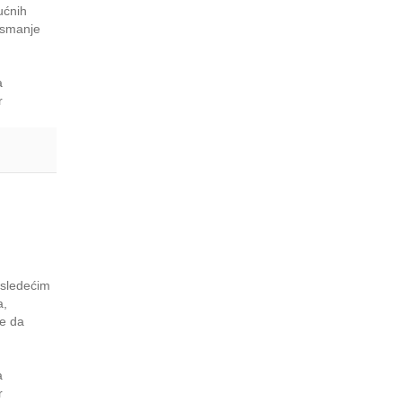
ućnih
a smanje
a
r
 sledećim
a,
le da
a
r