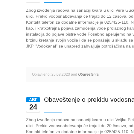
Zbog izvođenja radova na sanaciji kvara u ulici Vere G
ulici. Prekid vodosnabdevanja će trajati do 12 časova, o
Kontakt telefon za dodatne informacije je 025/425-110.
kao, i kratkotrajna pojava zamućenja vode prolaznog kara
instalacija do pojave bistre vode.Posebno apelujemo na v
brzinu kretanja svojih vozila i da se ponašaju u skladu 
JKP "Vodokanal" se unapred zahvaljuje potrošačima na u
Objavljeno: 25.08.2023 pod
Obaveštenja
Obaveštenje o prekidu vodosn
AВГ
24
Zbog izvođenja radova na sanaciji kvara u ulici Veljka 
ulici. Prekid vodosnabdevanja će trajati do 20 časova, o
Kontakt telefon za dodatne informacije je 025/425-110.