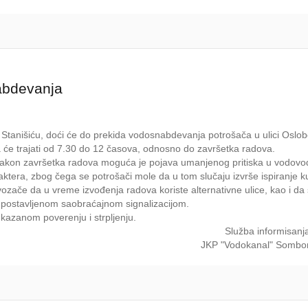
abdevanja
u Stanišiću, doći će do prekida vodosnabdevanja potrošača u ulici Oslob
će trajati od 7.30 do 12 časova, odnosno do završetka radova.
 Nakon završetka radova moguća je pojava umanjenog pritiska u vodovo
ktera, zbog čega se potrošači mole da u tom slučaju izvrše ispiranje k
ozače da u vreme izvođenja radova koriste alternativne ulice, kao i d
sa postavljenom saobraćajnom signalizacijom.
kazanom poverenju i strpljenju.
Služba informisanj
JKP "Vodokanal" Sombo