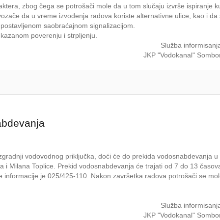
ktera, zbog čega se potrošači mole da u tom slučaju izvrše ispiranje k
ozače da u vreme izvođenja radova koriste alternativne ulice, kao i d
sa postavljenom saobraćajnom signalizacijom.
kazanom poverenju i strpljenju.
Služba informisanj
JKP "Vodokanal" Sombo
abdevanja
zgradnji vodovodnog priključka, doći će do prekida vodosnabdevanja u
a i Milana Toplice. Prekid vodosnabdevanja će trajati od 7 do 13 časov
e informacije je 025/425-110. Nakon završetka radova potrošači se mo
Služba informisanj
JKP "Vodokanal" Sombo