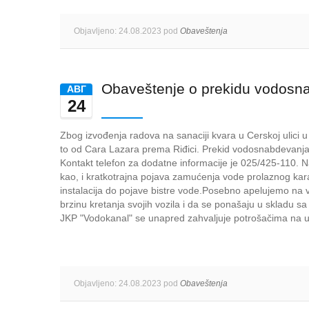
Objavljeno: 24.08.2023 pod
Obaveštenja
Obaveštenje o prekidu vodosn
AВГ
24
Zbog izvođenja radova na sanaciji kvara u Cerskoj ulici 
to od Cara Lazara prema Riđici. Prekid vodosnabdevanja 
Kontakt telefon za dodatne informacije je 025/425-110.
kao, i kratkotrajna pojava zamućenja vode prolaznog kara
instalacija do pojave bistre vode.Posebno apelujemo na v
brzinu kretanja svojih vozila i da se ponašaju u skladu 
JKP "Vodokanal" se unapred zahvaljuje potrošačima na u
Objavljeno: 24.08.2023 pod
Obaveštenja