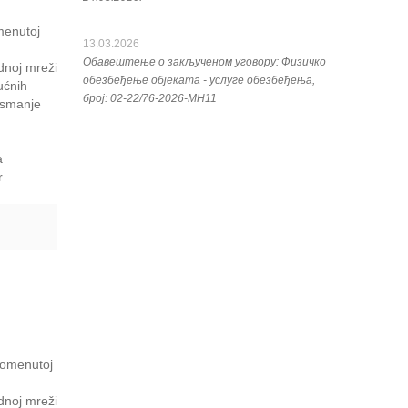
menutoj
13.03.2026
Обавештење о закљученом уговору: Физичко
dnoj mreži
обезбеђење објеката - услуге обезбеђења,
ućnih
број: 02-22/76-2026-МН11
a smanje
a
r
pomenutoj
dnoj mreži