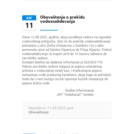
Obaveštenje o prekidu
AВГ
vodosnabdevanja
11
Dana 12.08.2025. godine, zbog izvođenja radova na izgradnji
vodovodnog priključka, doći će do prekida vodosnabdevanja
potrošača u ulici Žarka Zrenjanina u Somboru i to u delu
pomenute ulice od Stanka Opsenice do Filipa Kljajića. Prekid
vodosnabdevanja će trajati od 8 do 13 časova odnosno do
završetka radova.
Kontakt telefon za dodatne informacije je 025/425-110.
Nakon završetka radova moguća je pojava umanjenog
pritiska u vodovodnoj mreži kao, i kratkotrajna pojava
zamućenja vode prolaznog karaktera, zbog čega se potrošači
mole da u tom slučaju izvrše ispiranje kućnih instalacija do
pojave bistre vode.
Služba informisanja
JKP "Vodokanal" Sombor
Objavljeno: 11.08.2025 pod
Obaveštenja