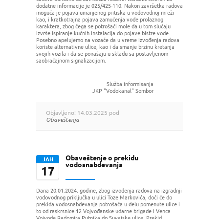
dodatne informacije je 025/425-110. Nakon završetka radova
moguća je pojava umanjenog pritiska u vodovodnoj mreži
kao, i kratkotrajna pojava zamućenja vode prolaznog
karaktera, zbog čega se potrošači mole da u tom slučaju
izvrše ispiranje kućnih instalacija do pojave bistre vode.
Posebno apelujemo na vozače da u vreme izvođenja radova
koriste alternativne ulice, kao i da smanje brzinu kretanja
svojih vozila i da se ponašaju u skladu sa postavljenom
saobraćajnom signalizacijom.
Služba informisanja
JKP "Vodokanal" Sombor
Objavljeno: 14.03.2025 pod
Obaveštenja
Obaveštenje o prekidu
ЈАН
vodosnabdevanja
17
Dana 20.01.2024. godine, zbog izvođenja radova na izgradnji
vodovodnog priključka u ulici Toze Markovića, doći će do
prekida vodosnabdevanja potrošača u delu pomenute ulice i
to od raskrsnice 12 Vojvođanske udarne brigade i Venca
Vojvode Radomira Putnika do Suvajske ulice. Prekid