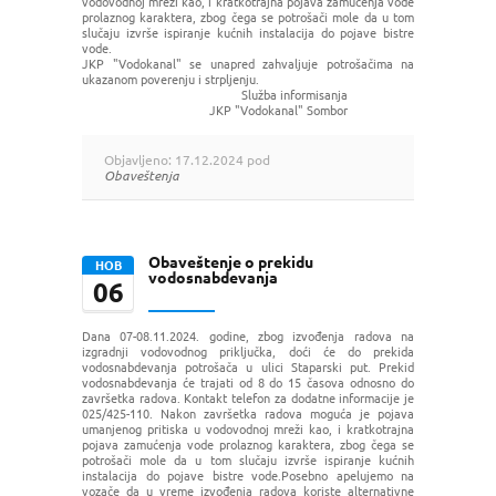
vodovodnoj mreži kao, i kratkotrajna pojava zamućenja vode
prolaznog karaktera, zbog čega se potrošači mole da u tom
slučaju izvrše
ispiranje kućnih instalacija do pojave bistre
vode.
JKP "Vodokanal" se unapred zahvaljuje potrošačima na
ukazanom poverenju i strpljenju.
Služba informisanja
JKP "Vodokanal" Sombor
Objavljeno: 17.12.2024 pod
Obaveštenja
Obaveštenje o prekidu
НОВ
vodosnabdevanja
06
Dana 07-08.11.2024. godine, zbog izvođenja radova na
izgradnji vodovodnog priključka, doći će do prekida
vodosnabdevanja potrošača u ulici Staparski put. Prekid
vodosnabdevanja će trajati od 8 do 15 časova odnosno do
završetka radova. Kontakt telefon za dodatne informacije je
025/425-110. Nakon završetka radova moguća je pojava
umanjenog pritiska u vodovodnoj mreži kao, i kratkotrajna
pojava zamućenja vode prolaznog karaktera, zbog čega se
potrošači mole da u tom slučaju izvrše ispiranje kućnih
instalacija do pojave bistre vode.Posebno apelujemo na
vozače da u vreme izvođenja radova koriste alternativne