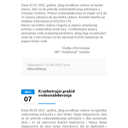
Dana 02.07.2025. godine, zbog izvođenja radova na buster
stanici, doći će do prekida vodosnabdevanja potrošača u
Svetozar Miletiću. Prekid vodosnabdevanja će trajati od 9 do
12 časova odnosno do završetka radova. Kontakt telefon za
dodatne informacije je 025/425-110.
Nakon završetka radova moguća je pojava umanjenog
pritiska u vodovodnoj mreži kao, i kratkotrajna pojava
zamućenja vode prolaznog karaktera, zbog čega se potrošači
mole da u tom slučaju izvrše ispiranje kućnih instalacija do
pojave bistre vode.
Služba informisanja
JKP "Vodokanal" Sombor
Objavljeno: 30.06.2025 pod
Obaveštenja
Kratkotrajni prekid
МАЈ
vodosnabdevanja
07
Dana 08.05.2025. godine, zbog izvođenja radova na izgradnji
vodovodnog priključka u ulici Venac Stepe Stepanovića, doći
će do prekida vodosnabdevanja potrošača u delu pomenute
ulice i to od raskrsnice Branka Radičevića i Venca Stepe
Stepanovića do ulice Sonje Marinković, što će obuhvatiti i