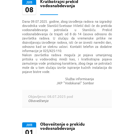
Kratkotrajni prekid
ЈУЛ
vodosnabdevanja
08
Dana 09.07.2025. godine, zbog izvođenja radova na izgradnji
dovodnika vode Stanišić-Svetozar Miletić doći će do prekida
vodosnabdevanja potrošača u Stanišiću. Prekid
vodosnabdevanja će trajati od 8 do 14 časova odnosno do
završetka radova. U slučaju da vremenske prilike ne
dozvoljavaju izvođenje radova, isti će se izvesti naredni dan,
odnosno kad se steknu uslovi. Kontakt telefon za dodatne
informacije je 025/425-110.
Nakon završetka radova moguća je pojava umanjenog
pritiska u vodovodnoj mreži kao, i kratkotrajna pojava
zamućenja vode prolaznog karaktera, zbog čega se potrošači
mole da u tom slučaju izvrše ispiranje kućnih instalacija do
pojave bistre vode.
Služba informisanja
JKP "Vodokanal" Sombor
Objavljeno: 08.07.2025 pod
Obaveštenja
Obaveštenje o prekidu
ЈУЛ
vodosnabdevanja
01