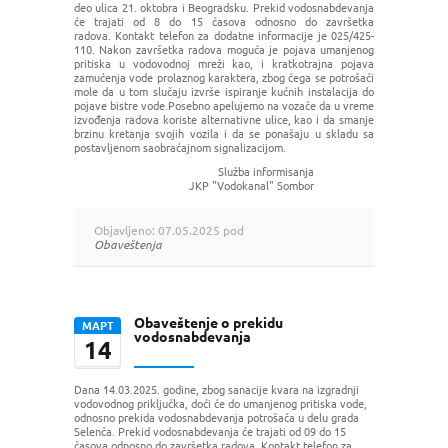
deo ulica 21. oktobra i Beogradsku. Prekid vodosnabdevanja
će trajati od 8 do 15 časova odnosno do završetka
radova. Kontakt telefon za dodatne informacije je 025/425-
110. Nakon završetka radova moguća je pojava umanjenog
pritiska u vodovodnoj mreži kao, i kratkotrajna pojava
zamućenja vode prolaznog karaktera, zbog čega se potrošači
mole da u tom slučaju izvrše ispiranje kućnih instalacija do
pojave bistre vode.Posebno apelujemo na vozače da u vreme
izvođenja radova koriste alternativne ulice, kao i da smanje
brzinu kretanja svojih vozila i da se ponašaju u skladu sa
postavljenom saobraćajnom signalizacijom.
Služba informisanja
JKP "Vodokanal" Sombor
Objavljeno: 07.05.2025 pod
Obaveštenja
Obaveštenje o prekidu
МАРТ
vodosnabdevanja
14
Dana 14.03.2025. godine, zbog sanacije kvara na izgradnji
vodovodnog priključka, doći će do umanjenog pritiska vode,
odnosno prekida vodosnabdevanja potrošača u delu grada
Selenča. Prekid vodosnabdevanja će trajati od 09 do 15
časova odnosno do završetka radova. Kontakt telefon za