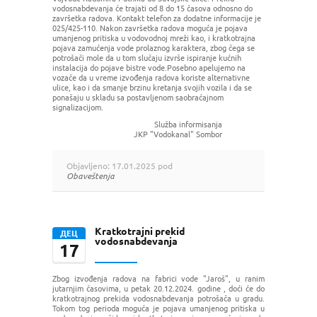
vodosnabdevanja će trajati od 8 do 15 časova odnosno do
završetka radova. Kontakt telefon za dodatne informacije je
025/425-110. Nakon završetka radova moguća je pojava
umanjenog pritiska u vodovodnoj mreži kao, i kratkotrajna
pojava zamućenja vode prolaznog karaktera, zbog čega se
potrošači mole da u tom slučaju izvrše ispiranje kućnih
instalacija do pojave bistre vode.Posebno apelujemo na
vozače da u vreme izvođenja radova koriste alternativne
ulice, kao i da smanje brzinu kretanja svojih vozila i da se
ponašaju u skladu sa postavljenom saobraćajnom
signalizacijom.
Služba informisanja
JKP "Vodokanal" Sombor
Objavljeno: 17.01.2025 pod
Obaveštenja
Kratkotrajni prekid
ДЕЦ
vodosnabdevanja
17
Zbog izvođenja radova na fabrici vode "Jaroš", u ranim
jutarnjim časovima, u petak 20.12.2024. godine , doći će do
kratkotrajnog prekida vodosnabdevanja potrošača u gradu.
Tokom tog perioda moguća je pojava umanjenog pritiska u