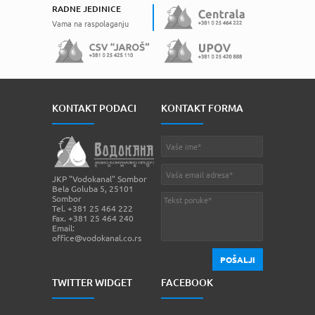
RADNE JEDINICE
Vama na raspolaganju
KONTAKT PODACI
KONTAKT FORMA
JKP "Vodokanal" Sombor
Bela Goluba 5, 25101
Sombor
Tel. +381 25 464 222
Fax. +381 25 464 240
Email:
office@vodokanal.co.rs
POŠALJI
TWITTER WIDGET
FACEBOOK