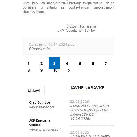
ulice, kao i da smanje brzinu kretanja svojih vozila i da se
ponašaju u skladu sa postavljenom saobraćajnom
signalizacijom.
Služba informisanja
JKP "Vodokanal" Sombor
Objavljeno: 06.11.2024 pod
Obaveštenja
1
2
3
4
5
6
7
8
9
10
>
JAVNE NABAVKE
Linkovi
22.06.2026
Grad Sombor
II IZMENA PLANA JN ZA
www.sombor.rs
2026 GODINU BROJ 02-
37/6-2026 OD
19.06.2026.
JKP Energana
Sombor
www.energana.co.rs
22.06.2026
IV IZMENA PLANA NNZN