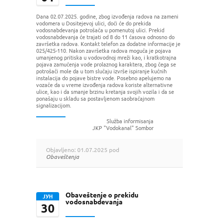
Dana 02.07.2025. godine, zbog izvođenja radova na zameni
vodomera u Dositejevoj ulici, doći će do prekida
vodosnabdevanja potrošača u pomenutoj ulici. Prekid
vodosnabdevanja će trajati od 8 do 11 časova odnosno do
završetka radova. Kontakt telefon za dodatne informacije je
025/425-110. Nakon završetka radova moguća je pojava
umanjenog pritiska u vodovodnoj mreži kao, i kratkotrajna
pojava zamućenja vode prolaznog karaktera, zbog čega se
potrošači mole da u tom slučaju izvrše ispiranje kućnih
instalacija do pojave bistre vode. Posebno apelujemo na
vozače da u vreme izvođenja radova koriste alternativne
ulice, kao i da smanje brzinu kretanja svojih vozila i da se
ponašaju u skladu sa postavljenom saobraćajnom
signalizacijom.
Služba informisanja
JKP "Vodokanal" Sombor
Objavljeno: 01.07.2025 pod
Obaveštenja
Obaveštenje o prekidu
ЈУН
vodosnabdevanja
30