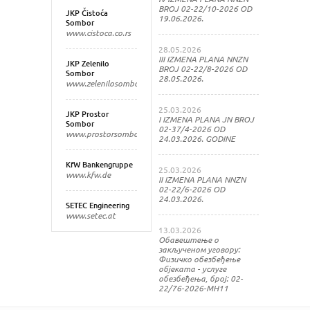
BROJ 02-22/10-2026 OD
JKP Čistoća
19.06.2026.
Sombor
www.cistoca.co.rs
28.05.2026
III IZMENA PLANA NNZN
JKP Zelenilo
BROJ 02-22/8-2026 OD
Sombor
28.05.2026.
www.zelenilosombor.co.rs
25.03.2026
JKP Prostor
I IZMENA PLANA JN BROJ
Sombor
02-37/4-2026 OD
www.prostorsombor.rs
24.03.2026. GODINE
KfW Bankengruppe
25.03.2026
www.kfw.de
II IZMENA PLANA NNZN
02-22/6-2026 OD
24.03.2026.
SETEC Engineering
www.setec.at
13.03.2026
Обавештење о
закљученом уговору:
Физичко обезбеђење
објеката - услуге
обезбеђења, број: 02-
22/76-2026-МН11