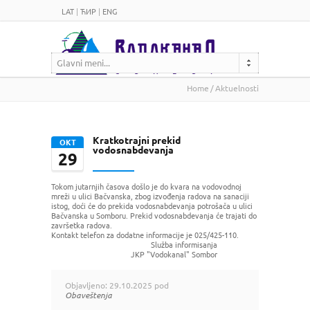
LAT
|
ЋИР
|
ENG
Glavni meni...
Home
Aktuelnosti
Kratkotrajni prekid
ОКТ
vodosnabdevanja
29
Tokom jutarnjih časova došlo je do kvara na vodovodnoj
mreži u ulici Bačvanska, zbog izvođenja radova na sanaciji
istog, doći će do prekida vodosnabdevanja potrošača u ulici
Bačvanska u Somboru. Prekid vodosnabdevanja će trajati do
završetka radova.
Kontakt telefon za dodatne informacije je 025/425-110.
Služba informisanja
JKP "Vodokanal" Sombor
Objavljeno: 29.10.2025 pod
Obaveštenja