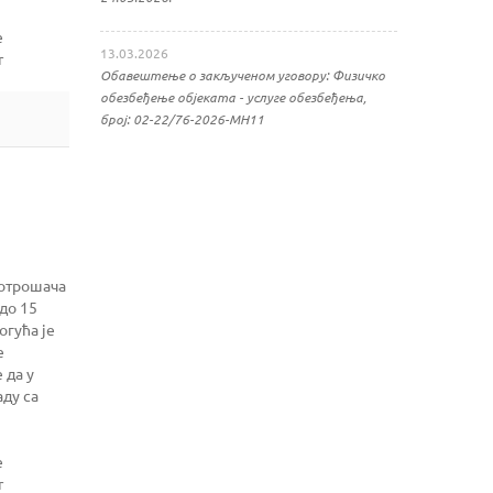
e
13.03.2026
r
Обавештење о закљученом уговору: Физичко
обезбеђење објеката - услуге обезбеђења,
број: 02-22/76-2026-МН11
потрошача
до 15
огућа је
е
 да у
аду са
e
r