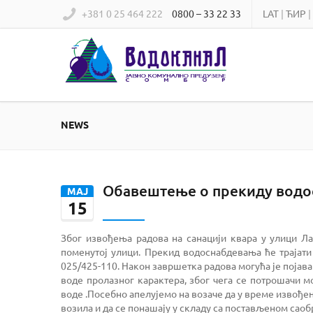
+381 0 25 464 222
0800 – 33 22 33
LAT
|
ЋИР
|
NEWS
Обавештење о прекиду вод
МАЈ
15
Због извођења радова на санацији квара у улици Л
поменутој улици. Прекид водоснабдевања ће трајати
025/425-110. Након завршетка радова могућа је појав
воде пролазног карактера, због чега се потрошачи м
воде .Посебно апелујемо на возаче да у време извође
возила и да се понашају у складу са постављеном сао