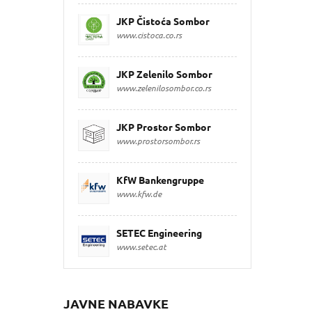
JKP Čistoća Sombor
www.cistoca.co.rs
JKP Zelenilo Sombor
www.zelenilosombor.co.rs
JKP Prostor Sombor
www.prostorsombor.rs
KfW Bankengruppe
www.kfw.de
SETEC Engineering
www.setec.at
JAVNE NABAVKE