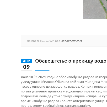
Published: 15.05.2024 pod
Announcements
Обавештење о прекиду вод
АПР
09
Дана 10.04.2024. године због извођења радова на из
у делу улице Милоша Обилића од Венац Живојина Миши
часова односно до завршетка радова. Контакт телефон
појава умањеног притиска у водоводној мрежи као, и к
потрошачи моле да у том случају изврше испирање кућн
време извођења радова користе алтернативне улице, ка
постављеном саобраћајном сигнализацијом.