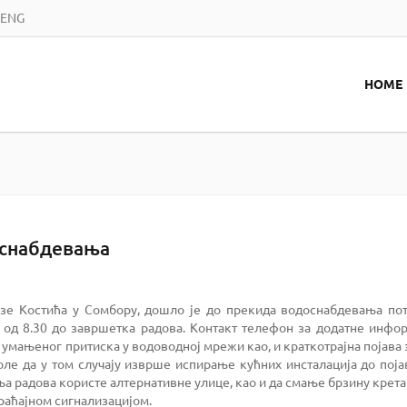
ENG
HOME
оснабдевања
азе Костића у Сомбору, дошло је до прекида водоснабдевања по
 од 8.30 до завршетка радова. Контакт телефон за додатне инфор
а умањеног притиска у водоводној мрежи као, и краткотрајна појав
оле да у том случају изврше
испирање кућних инсталација до поја
ња радова користе алтернативне улице, као и да смање брзину крет
браћајном сигнализацијом.