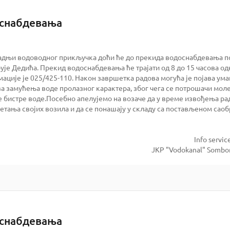
оснабдевања
градњи водоводног прикључка доћи ће до прекида водоснабдевања 
ује Дедића. Прекид водоснабдевања ће трајати од 8 до 15 часова од
ације је 025/425-110. Након завршетка радова могућа је појава ум
ва замућења воде пролазног карактера, због чега се потрошачи моле
е бистре воде.Посебно апелујемо на возаче да у време извођења ра
етања својих возила и да се понашају у складу са постављеном сао
Info servic
JKP "Vodokanal" Sombo
оснабдевања