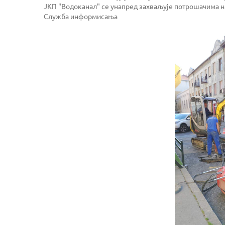
ЈКП "Водоканал" се унапред захваљује потрошачима 
Служба информисања