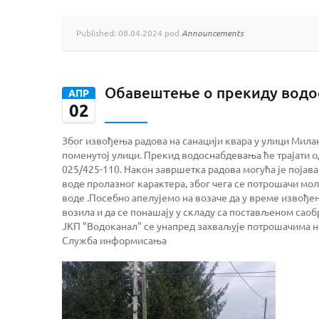
Published: 08.04.2024 pod
Announcements
Обавештење о прекиду вод
АПР
02
Због извођења радова на санацији квара у улици Мила
поменутој улици. Прекид водоснабдевања ће трајати о
025/425-110. Након завршетка радова могућа је појав
воде пролазног карактера, због чега се потрошачи мол
воде .Посебно апелујемо на возаче да у време извође
возила и да се понашају у складу са постављеном сао
ЈКП "Водоканал" се унапред захваљује потрошачима 
Служба информисања