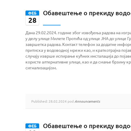
Обавештење о прекиду вод
ФЕБ
28
Дана 29.02.2024. године због извођења радова на из
у делу улице Милете Протића од улице ЈНА до улице Гр
завршетка радова. Контакт телефон за додатне информ
притиска у водоводној мрежи као, и краткотрајна поја
случају изврше испирање кућних инсталација до појав
користе алтернативне улице, као и да смање брзину кр
сигнализацијом.
Published: 28.02.2024 pod
Announcements
Обавештење о прекиду вод
ФЕБ