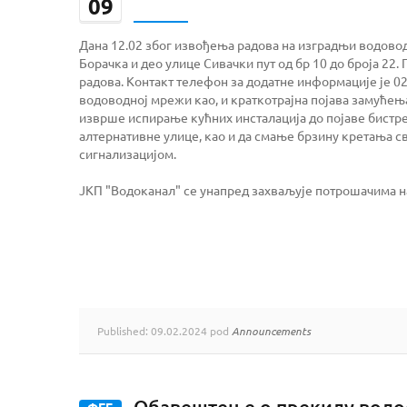
09
Дана 12.02 због извођења радова на изградњи водово
Борачка и део улице Сивачки пут од бр 10 до броја 22
радова. Контакт телефон за додатне информације је 0
водоводној мрежи као, и краткотрајна појава замућења
изврше испирање кућних инсталација до појаве бистре
алтернативне улице, као и да смање брзину кретања св
сигнализацијом.
ЈКП "Водоканал" се унапред захваљује потрошачима 
Published: 09.02.2024 pod
Announcements
Обавештење о прекиду вод
ФЕБ